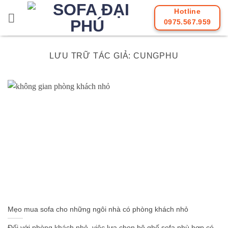
Bỏ
Hotline
qua
0975.567.959
nội
dung
LƯU TRỮ TÁC GIẢ:
CUNGPHU
Mẹo mua sofa cho những ngôi nhà có phòng khách nhỏ
Đối với phòng khách nhỏ, việc lựa chọn bộ ghế sofa phù hợp có