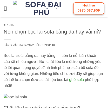
Bỏ
Hotline
qua
0975.567.959
nội
dung
TƯ VẤN
Nên chọn bọc lại sofa bằng da hay vải nỉ?
ĐĂNG VÀO
04/04/2022
BỞI
CUNGPHU
Bọc lại sofa bằng da hay bằng nỉ luôn là nỗi băn khoăn
của rất nhiều người. Bởi chất liệu là một trong những yếu
tố tối quan trọng quyết định tính phù hợp của bộ sofa đối
với từng không gian. Những tiêu chí dưới đây sẽ giúp bạn
có thể lựa chọn được chất liệu bọc lại
ghế sofa
phù hợp
nhất!
Chất liệu bọc ghế sofa nào bền hơn?