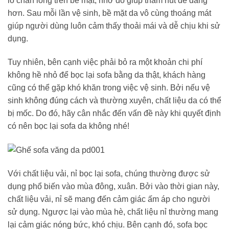
lỗ chân lông trên bề mặt, nhờ đó giúp thấm hút dễ dàng
hơn. Sau mỗi lần vệ sinh, bề mặt da vô cùng thoáng mát
giúp người dùng luôn cảm thấy thoải mái và dễ chịu khi sử
dụng.
Tuy nhiên, bên cạnh việc phải bỏ ra một khoản chi phí
không hề nhỏ để bọc lại sofa bằng da thật, khách hàng
cũng có thể gặp khó khăn trong việc vệ sinh. Bởi nếu vệ
sinh không đúng cách và thường xuyên, chất liệu da có thể
bị mốc. Do đó, hãy cân nhắc đến vấn đề này khi quyết định
có nên bọc lại sofa da không nhé!
Với chất liệu vải, nỉ bọc lại sofa, chúng thường được sử
dụng phổ biến vào mùa đông, xuân. Bởi vào thời gian này,
chất liệu vải, nỉ sẽ mang đến cảm giác ấm áp cho người
sử dụng. Ngược lại vào mùa hè, chất liệu nỉ thường mang
lại cảm giác nóng bức, khó chịu. Bên cạnh đó, sofa bọc