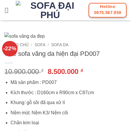
Bỏ
Hotline
qua
0975.567.959
nội
dung
TRANG CHỦ
/
SOFA
/
SOFA DA
-22%
Ghế sofa văng da hiện đại PD007
Giá
Giá
10.900.000
8.500.000
₫
₫
gốc
hiện
Mã sản phẩm : PD007
là:
tại
10.900.000 ₫.
là:
Kích thước : D160cm x R90cm x C87cm
8.500.000 ₫.
Khung: gỗ sồi đã qua xử lí
Nệm mút: Nệm K3/ Nệm cối
Chân kim loại