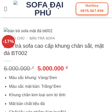
Bỏ
Hotline
qua
0975.567.959
nội
dung
TRANG CHỦ
/
BÀN TRÀ SOFA
-17%
Bàn trà sofa cao cấp khung chân sắt, mặt
đá BT002
Giá
Giá
6.000.000
5.000.000
₫
₫
gốc
hiện
Màu sắc khung: Vàng/ Đen
là:
tại
6.000.000 ₫.
là:
Màu sắc mặt bàn: Trắng/ Đen
5.000.000 ₫.
Khung chân kim loại sơn từ tính
Mặt bàn chất liệu đá