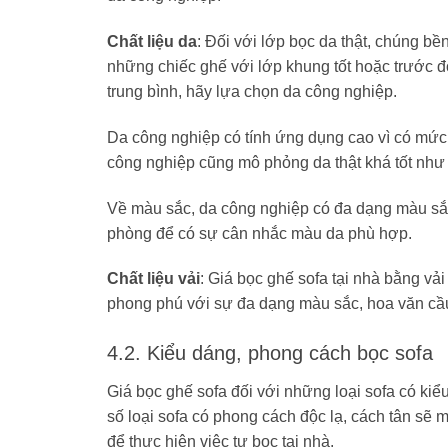
Chất liệu da
: Đối với lớp bọc da thật, chúng b
những chiếc ghế với lớp khung tốt hoặc trước 
trung bình, hãy lựa chọn da công nghiệp.
Da công nghiệp có tính ứng dụng cao vì có mức g
công nghiệp cũng mô phỏng da thật khá tốt như 
Về màu sắc, da công nghiệp có đa dạng màu sắc
phòng để có sự cân nhắc màu da phù hợp.
Chất liệu vải
: Giá bọc ghế sofa tại nhà bằng vả
phong phú với sự đa dạng màu sắc, hoa văn cầu
4.2. Kiểu dáng, phong cách bọc sofa
Giá bọc ghế sofa đối với những loại sofa có kiể
số loại sofa có phong cách độc lạ, cách tân sẽ 
để thực hiện việc tự bọc tại nhà.