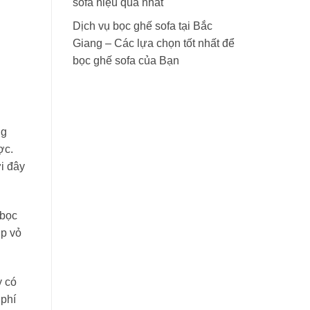
sofa hiệu quả nhất
Dịch vụ bọc ghế sofa tại Bắc
Giang – Các lựa chọn tốt nhất để
bọc ghế sofa của Bạn
ng
ợc.
i đây
 bọc
ớp vỏ
y có
 phí