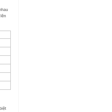
 nhau
 lên
biệt