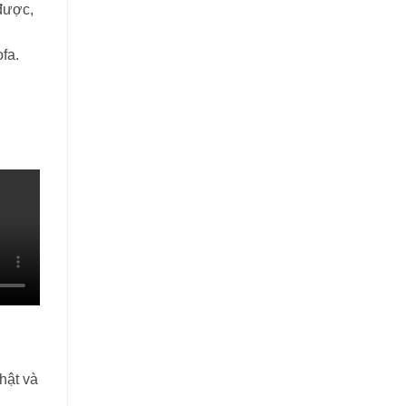
 được,
fa.
thật và