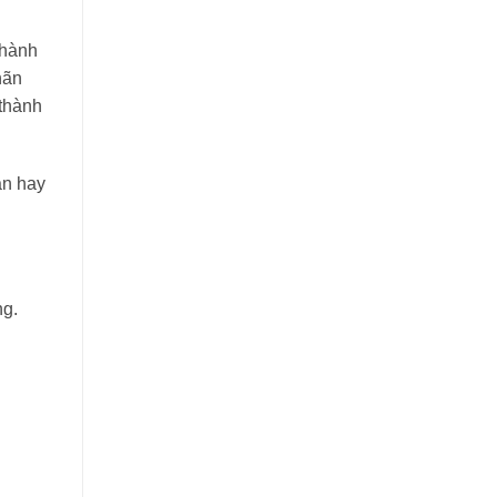
thành
hãn
 thành
ăn hay
ng.