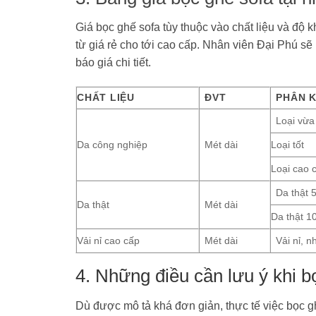
Giá bọc ghế sofa tùy thuộc vào chất liệu và độ
từ giá rẻ cho tới cao cấp. Nhân viên Đại Phú s
báo giá chi tiết.
CHẤT LIỆU
ĐVT
PHÂN 
Loại vừa
Da công nghiệp
Mét dài
Loại tốt
Loại cao 
Da thật
Da thật
Mét dài
Da thật 
Vải nỉ cao cấp
Mét dài
Vải nỉ, n
4. Những điều cần lưu ý khi b
Dù được mô tả khá đơn giản, thực tế việc bọc gh