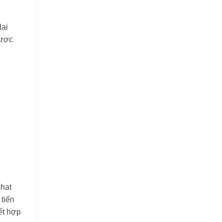
lại
được
chat
tiến
ết hợp