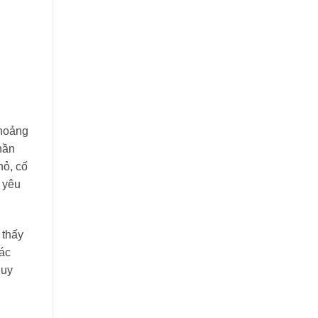
khoảng
hần
hỏ, cố
 yêu
 thấy
các
quy