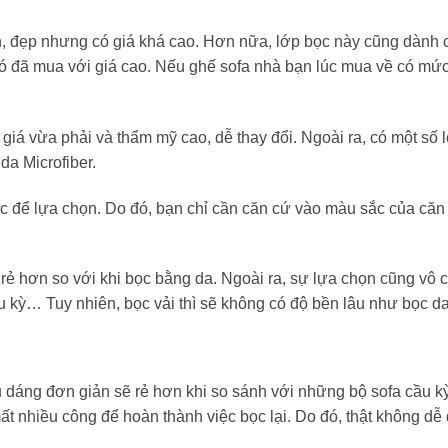
ền, đẹp nhưng có giá khá cao. Hơn nữa, lớp bọc này cũng dành 
đó đã mua với giá cao. Nếu ghế sofa nhà bạn lúc mua về có mức
iá vừa phải và thẩm mỹ cao, dễ thay đổi. Ngoài ra, có một số l
da Microfiber.
 để lựa chọn. Do đó, bạn chỉ cần căn cứ vào màu sắc của căn
i rẻ hơn so với khi bọc bằng da. Ngoài ra, sự lựa chọn cũng vô 
 kỳ… Tuy nhiên, bọc vải thì sẽ không có độ bền lâu như bọc da
u dáng đơn giản sẽ rẻ hơn khi so sánh với những bộ sofa cầu k
mất nhiều công để hoàn thành việc bọc lại. Do đó, thật không dễ