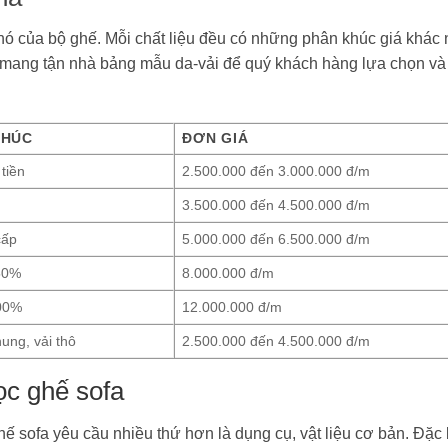
 khó của bộ ghế. Mỗi chất liệu đều có những phân khúc giá khác
ẽ mang tận nhà bảng mẫu da-vải để quý khách hàng lựa chọn và
KHÚC
ĐƠN GIÁ
 tiền
2.500.000 đến 3.000.000 đ/m
3.500.000 đến 4.500.000 đ/m
cấp
5.000.000 đến 6.500.000 đ/m
 50%
8.000.000 đ/m
100%
12.000.000 đ/m
hung, vải thô
2.500.000 đến 4.500.000 đ/m
ọc ghế sofa
ế sofa yêu cầu nhiều thứ hơn là dụng cụ, vật liệu cơ bản. Đặc 