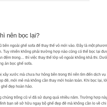
thì nên bọc lại?
 cũ bên ngoài ghế sofa để thay thế vỏ mới vào. Đây là một phươ
bạn. Tuy nhiên không phải trường hợp nào cũng có thể bọc lại đư
n đệm trong… thì việc thay thế lớp vỏ ngoài không khả thi. Dướ
ng án bọc ghế sofa.
, bị xây xước mà chưa hư hỏng bên trong thì nên tìm đến dịch vụ
đẹp đẽ, mới mẻ mà không cần thay mới hoàn toàn. Khi bọc lại, l
ộ ghế đẹp hoàn hảo.
ng chúng trông cũ vì đã sử dụng quá nhiều năm. Trường hợp nà
 đình bạn sẽ sở hữu ngay bộ ghế đẹp đẽ mà không cần lo về chi