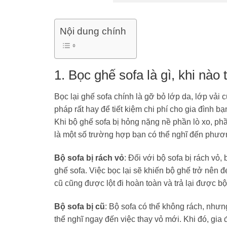
Nội dung chính
1. Bọc ghế sofa là gì, khi nào 
Bọc lại ghế sofa chính là gỡ bỏ lớp da, lớp vải
pháp rất hay để tiết kiệm chi phí cho gia đình 
Khi bộ ghế sofa bị hỏng nặng nề phần lò xo, phầ
là một số trường hợp bạn có thể nghĩ đến phươ
Bộ sofa bị rách vỏ
: Đối với bộ sofa bị rách vỏ
ghế sofa. Việc bọc lại sẽ khiến bộ ghế trở nên 
cũ cũng được lột đi hoàn toàn và trả lại được b
Bộ sofa bị cũ
: Bộ sofa có thể không rách, như
thể nghĩ ngay đến việc thay vỏ mới. Khi đó, gia