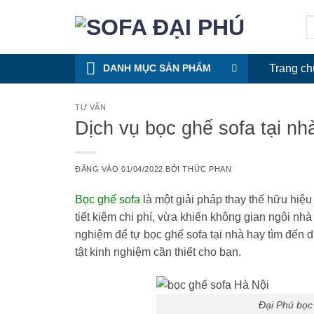
Bỏ
T
qua
k
nội
dung
DANH MỤC SẢN PHẨM
Trang ch
TƯ VẤN
Dịch vụ bọc ghế sofa tại n
ĐĂNG VÀO
01/04/2022
BỞI
THỨC PHAN
Bọc ghế sofa
là một giải pháp thay thế hữu hiệ
tiết kiệm chi phí, vừa khiến không gian ngôi nh
nghiệm để tự bọc ghế sofa tại nhà hay tìm đến dịch
tật kinh nghiệm cần thiết cho bạn.
Đại Phú bọc