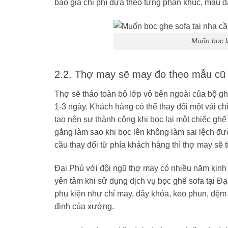
báo giá chi phí dựa theo từng phân khúc, mẫu d
Muốn bọc lạ
2.2. Thợ may sẽ may đo theo mẫu cũ
Thợ sẽ tháo toàn bộ lớp vỏ bên ngoài của bộ 
1-3 ngày. Khách hàng có thể thay đổi một vài c
tạo nên sự thành công khi bọc lại một chiếc ghế 
gắng làm sao khi bọc lên không làm sai lệch đư
cầu thay đổi từ phía khách hàng thì thợ may sẽ t
Đại Phú với đội ngũ thợ may có nhiều năm kinh 
yên tâm khi sử dụng dịch vụ bọc ghế sofa tại Đ
phụ kiện như chỉ may, dây khóa, keo phun, đệm 
định của xưởng.