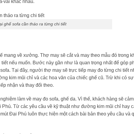
a-vải khác nhau.
i ghế sofa cần tháo ra từng chi tiết
ghế mang về xưởng. Thợ may sẽ cắt và may theo mẫu đó trong 
hi tiết nếu muốn. Bước này gần như là quan trọng nhất để góp p
sofa. Tại đây, người thợ may sẽ trực tiếp may đo từng chi tiết n
ờng kim mũi chỉ và các hoa văn của chiếc ghế cũ. Trừ khi có sự
iếp nhận và thay đổi theo.
nghiệm làm về may đo sofa, ghế da. Vì thế, khách hàng sẽ cảm
ại Phú. Từ các yêu cầu về kỹ thuật như đường kim mũi chỉ hay 
mút Đại Phú luôn thực hiện một cách bài bản theo yêu cầu và 