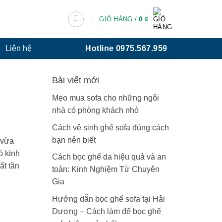
GIỎ HÀNG /
0
₫
Hotline 0975.567.959
Liên hệ
Bài viết mới
Mẹo mua sofa cho những ngôi
nhà có phòng khách nhỏ
Cách vệ sinh ghế sofa đúng cách
bạn nên biết
 vừa
ó kinh
Cách bọc ghế da hiệu quả và an
ất tần
toàn: Kinh Nghiệm Từ Chuyên
Gia
Hướng dẫn bọc ghế sofa tại Hải
Dương – Cách làm để bọc ghế