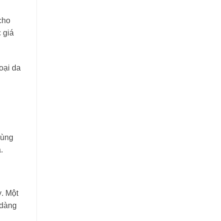
cho
 giá
oại da
cùng
.
ỳ. Một
 dàng