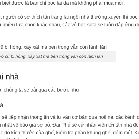
 biết được là bạn chỉ bọc lại da mà không phải mua mới.
t người có sở thích tân trang lại ngôi nhà thường xuyên thì bọc 
 nhiều lựa chọn khác nhau, các vỏ bọc sofa sẽ luôn đáp ứng 
 vỏ cũ bị hỏng, xây xát mà bên trong vẫn còn lành lặn
ại nhà
à, chúng ta sẽ trải qua các bước như:
iá
 sẽ tiếp nhận thông tin và tư vấn cơ bản qua hotline, các kênh 
nhất về báo giá sơ bộ. Đại Phú sẽ cử nhân viên tới tận nhà để 
ệc đo kích thước của ghế, kiểm tra phần khung ghế, đệm mút. K